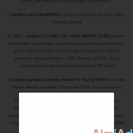
tance, pro děti hry a výuka základů španělštiny..)
–
založení sekce miniIBERICA
(dílny a miniFiesta pro děti) vrámci
festivalu Iberica
3)
2013 – projekt COLORES DEL ALMA (BARVY DUŠE)
založení
občanského sdružení pro pacienty s psychickým onemocněním,
jejich rodiny a přátele s cílem podpořit především dětské
pacienty s těmito potížemi
–
CSF věnovalo 50.000,- Kč na
výzkumné účely Kliniky dětské psychiatrie FN Motol
4)
podpora projektu Literary Award For Young Writers
(pozvání
děkana fakulty masmédií v Bratislave PhDr. Jozefa Leikerta )
5)
2015 –
organizace a částečné financování workshopu
kreativního a současného tance slovenské choreografky,
tanečnice a lektorky Sandry Kramerové – dlouhodobě působící
v New Yorku a Izraeli
zahájení přípravy představení EL SEXTO
SENTIDO (ŠESTÝ SMYSL)