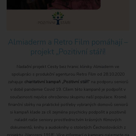
Almiaderm a Retro Film pomáhají –
projekt „Pozitivní stáří!
Nadační projekt Cesty bez hranic kliniky Almiaderm ve
spolupráci s produkční agenturou Retro Film od 28.10.2020
zahajuje
charitativní kampaň „Pozitivní stáří“
na podporu seniorů
v době pandemie Covid 19. Cílem této kampaně je podpořit v
současnosti nejvíce ohroženou skupinu naší populace. Kromě
finanční sbírky na praktické potřeby vybraných domovů seniorů
si kampaň klade za cíl zejména psychicky podpořit a pozitivně
naladit naše seniory prostřednictvím krásných filmových
dokumentů, knihy a audioknihy o stoletých Čechoslovácích z
projektu „Narozeni 1918“. Více informací o kampani naleznete na