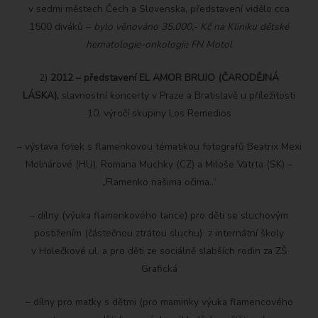
v sedmi městech Čech a Slovenska, představení vidělo cca
1500 diváků –
bylo věnováno 35.000,- Kč na Kliniku dětské
hematologie-onkologie FN Motol
2)
2012 – představení EL AMOR BRUJO (ČARODĚJNÁ
LÁSKA),
slavnostní koncerty v Praze a Bratislavě u příležitosti
10. výročí skupiny Los Remedios
– výstava fotek s flamenkovou tématikou fotografů Beatrix Mexi
Molnárové (HU), Romana Muchky (CZ) a Miloše Vatrta (SK) –
„Flamenko našima očima..“
– dílny (výuka flamenkového tance) pro děti se sluchovým
postižením (částečnou ztrátou sluchu) z internátní školy
v Holečkové ul. a pro děti ze sociálně slabších rodin za ZŠ
Grafická
– dílny pro matky s dětmi (pro maminky výuka flamencového