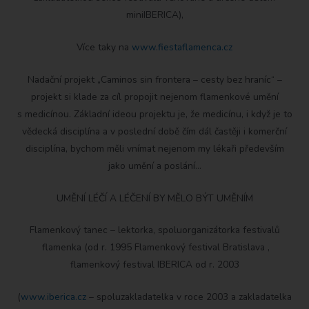
miniIBERICA),
Více taky na
www.fiestaflamenca.cz
Nadační projekt „Caminos sin frontera – cesty bez hraníc“ –
projekt si klade za cíl propojit nejenom flamenkové umění
s medicínou. Základní ideou projektu je, že medicínu, i když je to
vědecká disciplína a v poslední době čím dál častěji i komerční
disciplína, bychom měli vnímat nejenom my lékaři především
jako umění a poslání…
UMĚNÍ LÉČÍ A LÉČENÍ BY MĚLO BÝT UMĚNÍM
Flamenkový tanec – lektorka, spoluorganizátorka festivalů
flamenka (od r. 1995 Flamenkový festival Bratislava ,
flamenkový festival IBERICA od r. 2003
(
www.iberica.cz
– spoluzakladatelka v roce 2003 a zakladatelka