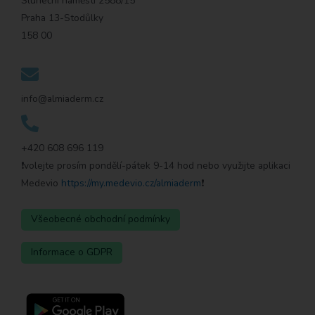
Sluneční náměstí 2588/15
Praha 13-Stodůlky
158 00
info@almiaderm.cz
+420 608 696 119
❗️volejte prosím pondělí-pátek 9-14 hod nebo využijte aplikaci
Medevio
https://my.medevio.cz/almiaderm
❗️
Všeobecné obchodní podmínky
Informace o GDPR