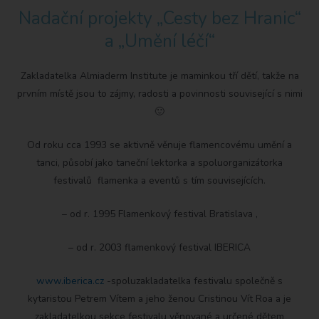
Nadační projekty „Cesty bez Hranic“
a „Umění léčí“
Zakladatelka Almiaderm Institute je maminkou tří dětí, takže na
prvním místě jsou to zájmy, radosti a povinnosti související s nimi
🙂
Od roku cca 1993 se aktivně věnuje flamencovému umění a
tanci, působí jako taneční lektorka a spoluorganizátorka
festivalů flamenka a eventů s tím souvisejících.
– od r. 1995 Flamenkový festival Bratislava ,
– od r. 2003 flamenkový festival IBERICA
www.iberica.cz
-spoluzakladatelka festivalu společně s
kytaristou Petrem Vítem a jeho ženou Cristinou Vít Roa a je
zakladatelkou sekce festivalu věnované a určené dětem