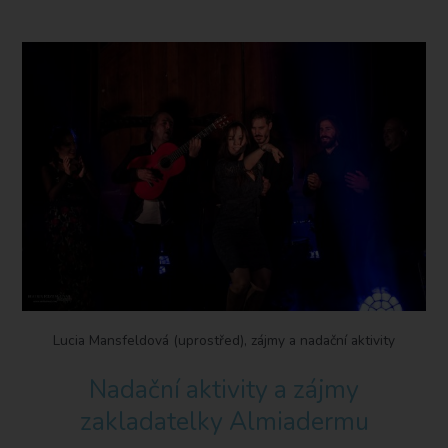
Lucia Mansfeldová (uprostřed), zájmy a nadační aktivity
Nadační aktivity a zájmy
zakladatelky Almiadermu