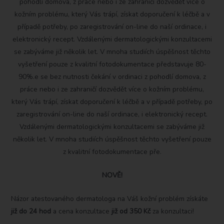
pohodlí domova, z práce nebo i ze zahraničí dozvědět více o
kožním problému, který Vás trápí, získat doporučení k léčbě a v
případě potřeby, po zaregistrování on-line do naší ordinace, i
elektronický recept. Vzdálenými dermatologickými konzultacemi
se zabýváme již několik let. V mnoha studiích úspěšnost těchto
vyšetření pouze z kvalitní fotodokumentace představuje 80-
90%.e se bez nutnosti čekání v ordinaci z pohodlí domova, z
práce nebo i ze zahraničí dozvědět více o kožním problému,
který Vás trápí, získat doporučení k léčbě a v případě potřeby, po
zaregistrování on-line do naší ordinace, i elektronický recept.
Vzdálenými dermatologickými konzultacemi se zabýváme již
několik let. V mnoha studiích úspěšnost těchto vyšetření pouze
z kvalitní fotodokumentace pře.
NOVĚ!
Názor atestovaného dermatologa na Váš kožní problém získáte
již do 24 hod
a cena konzultace
již od 350 Kč
za konzultaci!