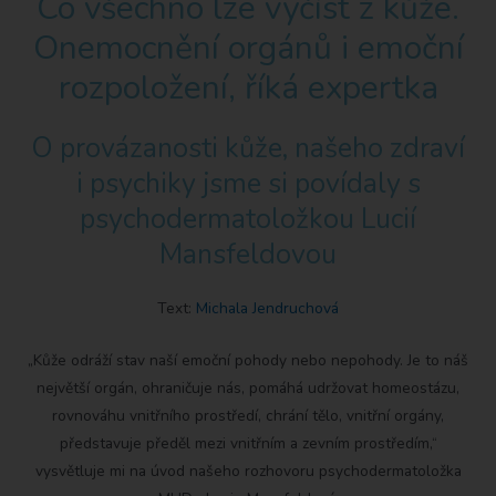
Co všechno lze vyčíst z kůže.
Onemocnění orgánů i emoční
rozpoložení, říká expertka
O provázanosti kůže, našeho zdraví
i psychiky jsme si povídaly s
psychodermatoložkou Lucií
Mansfeldovou
Text:
Michala Jendruchová
„Kůže odráží stav naší emoční pohody nebo nepohody. Je to náš
největší orgán, ohraničuje nás, pomáhá udržovat homeostázu,
rovnováhu vnitřního prostředí, chrání tělo, vnitřní orgány,
představuje předěl mezi vnitřním a zevním prostředím,“
vysvětluje mi na úvod našeho rozhovoru psychodermatoložka