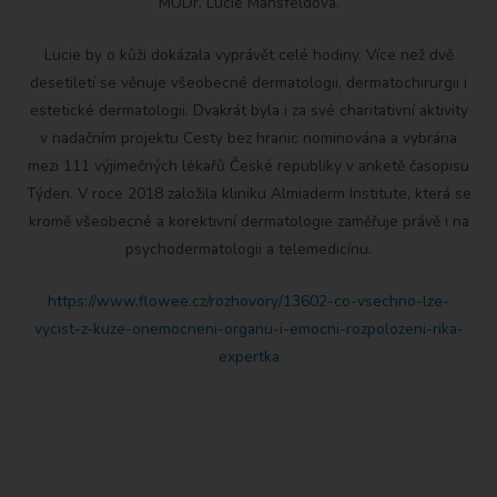
MUDr. Lucie Mansfeldová.
Lucie by o kůži dokázala vyprávět celé hodiny. Více než dvě
desetiletí se věnuje všeobecné dermatologii, dermatochirurgii i
estetické dermatologii. Dvakrát byla i za své charitativní aktivity
v nadačním projektu Cesty bez hranic nominována a vybrána
mezi 111 výjimečných lékařů České republiky v anketě časopisu
Týden. V roce 2018 založila kliniku Almiaderm Institute, která se
kromě všeobecné a korektivní dermatologie zaměřuje právě i na
psychodermatologii a telemedicínu.
https://www.flowee.cz/rozhovory/13602-co-vsechno-lze-
vycist-z-kuze-onemocneni-organu-i-emocni-rozpolozeni-rika-
expertka