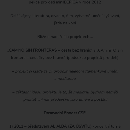
sekce pro děti miniIBERICA v roce 2012
Další zájmy: literatura, divadlo, film, výtvarné umění, lyžování,
jízda na koni
Blíže o nadačních projektech….
„CAMINO SIN FRONTERAS – cesta bez hraníc“
a „CAminiTO sin
frontera – cestičky bez hranic“ (podsekce projektů pro děti)
–
projekt si klade za cíl propojit nejenom flamenkové umění
s medicínou
–
základní ideou projektu je to, že medicínu bychom neměli
přestat vnímat především jako umění a poslání
Dosavadní činnost CSF:
1)
2011 – představení AL ALBA (ZA ÚSVITU)
koncertní turné